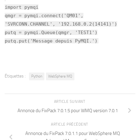
import pymqi
qmgr = pymqi.connect('QM01',
'SVRCONN.CHANNEL', '192.168.0.2(14141)')
putq = pymqi.Queue(qmgr, 'TEST1')
putq.put('Message depuis PyMQI.')
Étiquettes :
Python
WebSphere MQ
ARTICLE SUIVANT
Annonce du FixPack 7.0.1.5 pour WMQ version 7.0.1
ARTICLE PRÉCÉDENT
Annonce du FixPack 7.0.1.1 pour WebSphere MQ