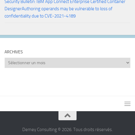
Security Bulletin: IBM App Connect Enterprise Certified Container
DesignerAuthoring operands may be vulnerable to loss of
confidentiality due to CVE-2021-4189
ARCHIVES
Archives
Demey Consulting © 2026. Tous droits réservés.