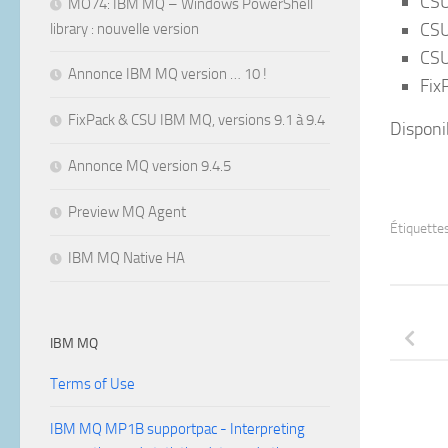
CSU
MO74: IBM MQ – Windows PowerShell
CSU
library : nouvelle version
CSU
Annonce IBM MQ version … 10 !
Fix
FixPack & CSU IBM MQ, versions 9.1 à 9.4
Disponi
Annonce MQ version 9.4.5
Preview MQ Agent
Étiquettes
IBM MQ Native HA
IBM MQ
Terms of Use
IBM MQ MP1B supportpac - Interpreting