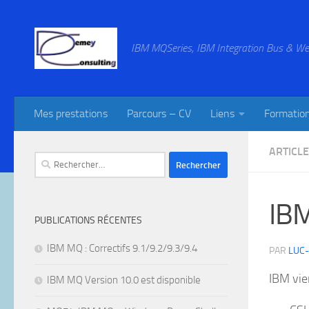
Skip to content
IBM MQSeries, IBM Integration Bus & We
Mes prestations
Parcours – CV
Liens
Formatio
ARTICL
Rechercher :
IBM
PUBLICATIONS RÉCENTES
IBM MQ : Correctifs 9.1/9.2/9.3/9.4
PAR
LUC
IBM vie
IBM MQ Version 10.0 est disponible