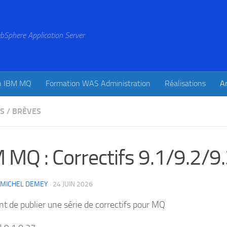
bSphere Application Server
n IBM MQ
Formation WAS Administration
Réalisations
Ar
ES
/
BRÈVES
 MQ : Correctifs 9.1/9.2/9
-MICHEL DEMEY
·
24 JUIN 2026
nt de publier une série de correctifs pour MQ