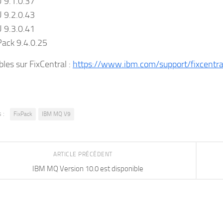
 9.1.0.37
 9.2.0.43
 9.3.0.41
Pack 9.4.0.25
bles sur FixCentral :
https://www.ibm.com/support/fixcentra
 :
FixPack
IBM MQ V9
ARTICLE PRÉCÉDENT
IBM MQ Version 10.0 est disponible