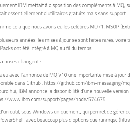
quement IBM mettait à disposition des compléments à MQ, so
ssait essentiellement d’utilitaires gratuits mais sans support.
omme cela que nous avons eu les célèbres MO71, MS0P (Exte
lusieurs années, les mises à jour se sont faites rares, voire t
Packs ont été intégré à MQ au fil du temps.
s choses changent :
y a eu avec l’annonce de MQ V10 une importante mise à jour
ponible dans Github : https://github.com/ibm-messaging/m
ourd’hui, IBM annonce la disponibilité d’une nouvelle versi
ps://www.ibm.com/support/pages/node/574675
it d’un outil, sous Windows uniquement, qui permet de gére
 PowerShell, avec beaucoup plus d’options que runmqsc (filtra