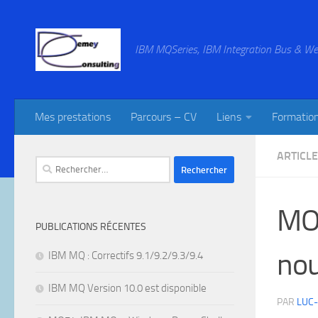
Skip to content
IBM MQSeries, IBM Integration Bus & We
Mes prestations
Parcours – CV
Liens
Formatio
ARTICL
Rechercher :
MO7
PUBLICATIONS RÉCENTES
nou
IBM MQ : Correctifs 9.1/9.2/9.3/9.4
IBM MQ Version 10.0 est disponible
PAR
LUC