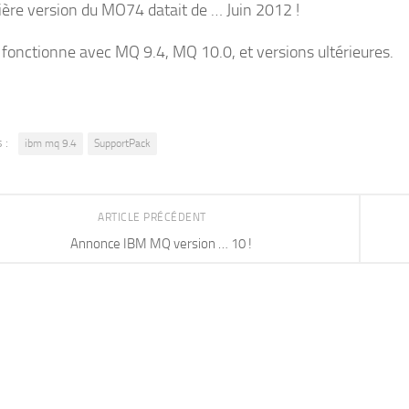
ière version du MO74 datait de … Juin 2012 !
i fonctionne avec MQ 9.4, MQ 10.0, et versions ultérieures.
 :
ibm mq 9.4
SupportPack
ARTICLE PRÉCÉDENT
Annonce IBM MQ version … 10 !