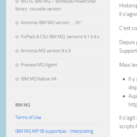
MO74: IBM MQ – Windows PowerShell
Histori
library : nouvelle version
Il s’agi
Annonce IBM MQ version … 10 !
C’est c
FixPack & CSU IBM MQ, versions 9.1 à 9.4
Depuis p
Support
Annonce MQ version 9.4.5
Mais le
Preview MQ Agent
Il 
IBM MQ Native HA
dis
Auj
htt
IBM MQ
Il s’ag
Terms of Use
scripts
IBM MQ MP1B supportpac - Interpreting