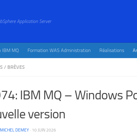
bSphere Application Server
n IBM MQ
Formation WAS Administration
Réalisations
Ar
ES
/
BRÈVES
4: IBM MQ – Windows Powe
velle version
-MICHEL DEMEY
·
10 JUIN 2026