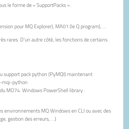
us le forme de « SupportPacks ».
nsion pour MQ Explorer), MA01 (le Q program), …
rès rares. D’un autre côté, les fonctions de certains
 du support pack python (PyMQI) maintenant
q-mqi-python
on du MO74: Windows PowerShell library :
r des environnements MQ Windows en CLI ou avec des
ge, gestion des erreurs, …)