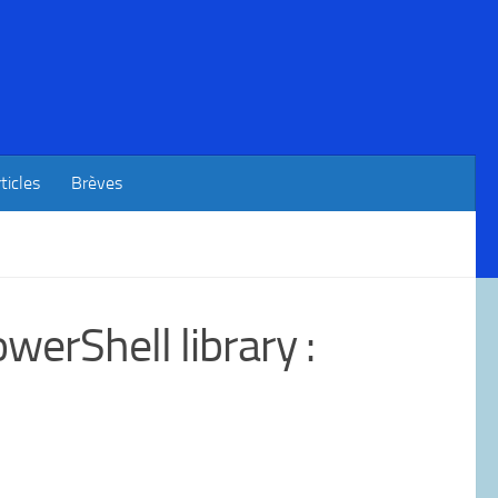
ticles
Brèves
rShell library :