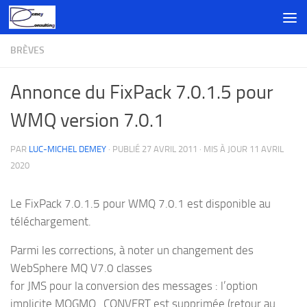
Skip to content
BRÈVES
Annonce du FixPack 7.0.1.5 pour
WMQ version 7.0.1
PAR
LUC-MICHEL DEMEY
· PUBLIÉ
27 AVRIL 2011
· MIS À JOUR
11 AVRIL
2020
Le FixPack 7.0.1.5 pour WMQ 7.0.1 est disponible au
téléchargement.
Parmi les corrections, à noter un changement des
WebSphere MQ V7.0 classes
for JMS pour la conversion des messages : l’option
implicite MQGMO_CONVERT est supprimée (retour au