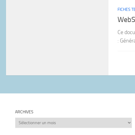
FICHES 
WebSp
Ce docu
: Génér
ARCHIVES
Archives