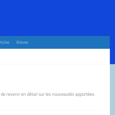
ticles
Brèves
de revenir en détail sur les nouveautés apportées.