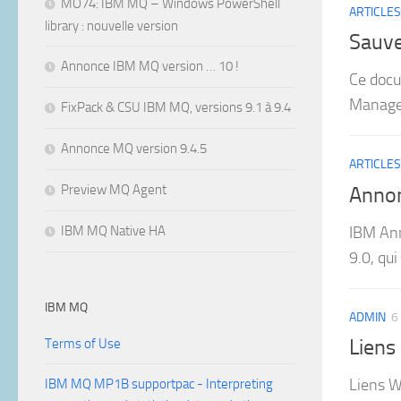
MO74: IBM MQ – Windows PowerShell
ARTICLES
library : nouvelle version
Sauve
Annonce IBM MQ version … 10 !
Ce docu
Manage
FixPack & CSU IBM MQ, versions 9.1 à 9.4
Annonce MQ version 9.4.5
ARTICLES
Preview MQ Agent
Annon
IBM Ann
IBM MQ Native HA
9.0, qui
IBM MQ
ADMIN
6
Liens
Terms of Use
Liens 
IBM MQ MP1B supportpac - Interpreting