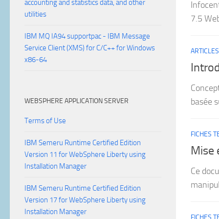
accounting and statistics data, and other
Infoce
utilities
7.5 Web
IBM MQ IA94 supportpac - IBM Message
Service Client (XMS) for C/C++ for Windows
ARTICLES
x86-64
Intro
Concept
basée s
WEBSPHERE APPLICATION SERVER
Terms of Use
FICHES 
IBM Semeru Runtime Certified Edition
Mise 
Version 11 for WebSphere Liberty using
Installation Manager
Ce docu
manipul
IBM Semeru Runtime Certified Edition
Version 17 for WebSphere Liberty using
Installation Manager
FICHES 