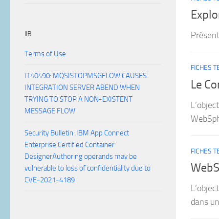
Explo
IIB
Présent
Terms of Use
FICHES 
IT40490: MQSISTOPMSGFLOW CAUSES
Le C
INTEGRATION SERVER ABEND WHEN
TRYING TO STOP A NON-EXISTENT
L’objec
MESSAGE FLOW
WebSp
Security Bulletin: IBM App Connect
Enterprise Certified Container
FICHES 
DesignerAuthoring operands may be
WebSp
vulnerable to loss of confidentiality due to
CVE-2021-4189
L’object
dans un