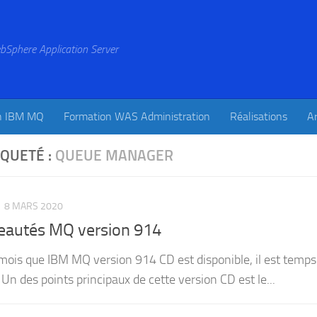
bSphere Application Server
n IBM MQ
Formation WAS Administration
Réalisations
Ar
IQUETÉ :
QUEUE MANAGER
8 MARS 2020
autés MQ version 914
 mois que IBM MQ version 914 CD est disponible, il est temps 
Un des points principaux de cette version CD est le...