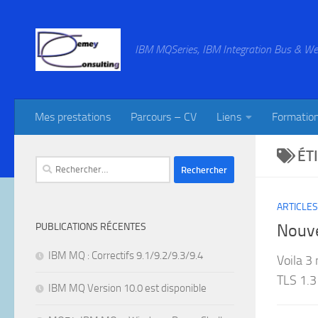
Skip to content
IBM MQSeries, IBM Integration Bus & We
Mes prestations
Parcours – CV
Liens
Formatio
ÉT
Rechercher :
ARTICLES
PUBLICATIONS RÉCENTES
Nouve
IBM MQ : Correctifs 9.1/9.2/9.3/9.4
Voila 3
TLS 1.3 
IBM MQ Version 10.0 est disponible