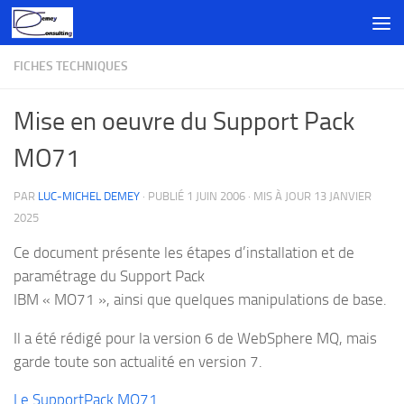
Skip to content
FICHES TECHNIQUES
Mise en oeuvre du Support Pack
MO71
PAR
LUC-MICHEL DEMEY
· PUBLIÉ
1 JUIN 2006
· MIS À JOUR
13 JANVIER
2025
Ce document présente les étapes d’installation et de
paramétrage du Support Pack
IBM « MO71 », ainsi que quelques manipulations de base.
Il a été rédigé pour la version 6 de WebSphere MQ, mais
garde toute son actualité en version 7.
Le SupportPack MO71