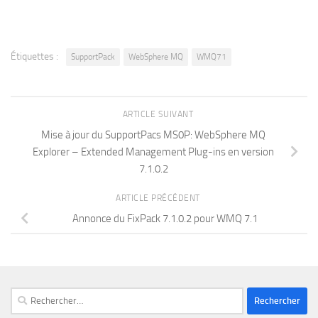
Étiquettes :
SupportPack
WebSphere MQ
WMQ71
ARTICLE SUIVANT
Mise à jour du SupportPacs MS0P: WebSphere MQ
Explorer – Extended Management Plug-ins en version
7.1.0.2
ARTICLE PRÉCÉDENT
Annonce du FixPack 7.1.0.2 pour WMQ 7.1
Rechercher :