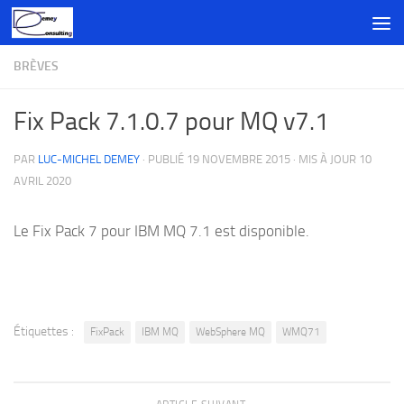
Skip to content
BRÈVES
Fix Pack 7.1.0.7 pour MQ v7.1
PAR
LUC-MICHEL DEMEY
· PUBLIÉ
19 NOVEMBRE 2015
· MIS À JOUR
10
AVRIL 2020
Le Fix Pack 7 pour IBM MQ 7.1 est disponible.
Étiquettes :
FixPack
IBM MQ
WebSphere MQ
WMQ71