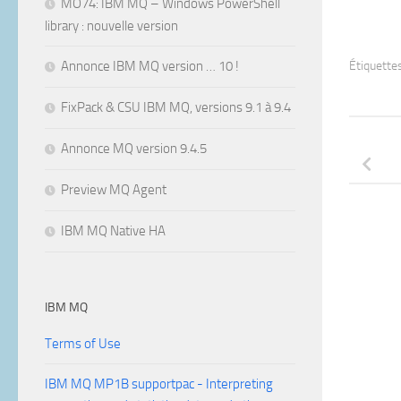
MO74: IBM MQ – Windows PowerShell
library : nouvelle version
Annonce IBM MQ version … 10 !
Étiquettes
FixPack & CSU IBM MQ, versions 9.1 à 9.4
Annonce MQ version 9.4.5
Preview MQ Agent
IBM MQ Native HA
IBM MQ
Terms of Use
IBM MQ MP1B supportpac - Interpreting