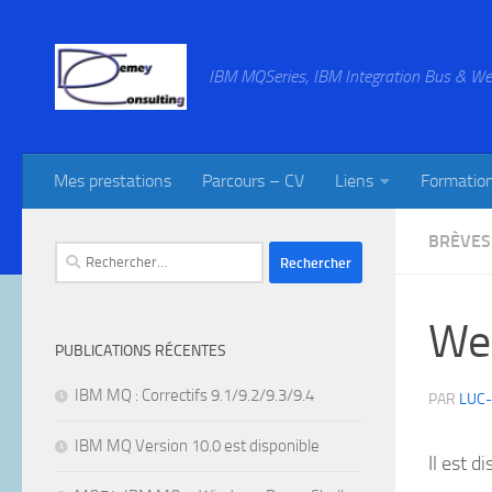
Skip to content
IBM MQSeries, IBM Integration Bus & We
Mes prestations
Parcours – CV
Liens
Formatio
BRÈVES
Rechercher :
Web
PUBLICATIONS RÉCENTES
IBM MQ : Correctifs 9.1/9.2/9.3/9.4
PAR
LUC
IBM MQ Version 10.0 est disponible
Il est di