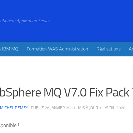
bSphere Application Server
n IBM MQ
Formation WAS Administration
Réalisations
Ar
Sphere MQ V7.0 Fix Pack 
-MICHEL DEMEY
· PUBLIÉ
26 JANVIER 2011
· MIS À JOUR
11 AVRIL 2020
sponible !