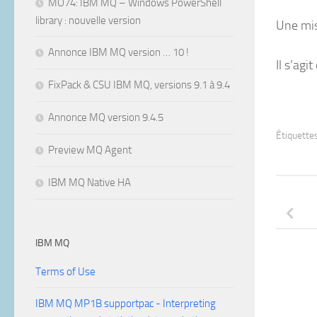
MO74: IBM MQ – Windows PowerShell
library : nouvelle version
Une mis
Annonce IBM MQ version … 10 !
Il s’agi
FixPack & CSU IBM MQ, versions 9.1 à 9.4
Annonce MQ version 9.4.5
Étiquettes
Preview MQ Agent
IBM MQ Native HA
IBM MQ
Terms of Use
IBM MQ MP1B supportpac - Interpreting