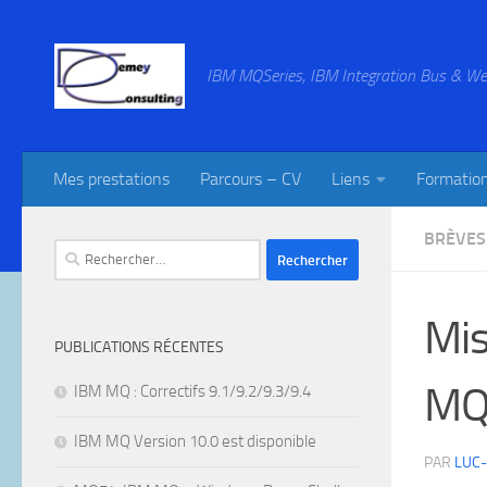
Skip to content
IBM MQSeries, IBM Integration Bus & We
Mes prestations
Parcours – CV
Liens
Formatio
BRÈVES
Rechercher :
Mis
PUBLICATIONS RÉCENTES
MQ 
IBM MQ : Correctifs 9.1/9.2/9.3/9.4
IBM MQ Version 10.0 est disponible
PAR
LUC