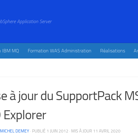
bSphere Application Server
n IBM MQ
Formation WAS Administration
Réalisations
Ar
e à jour du SupportPack 
Explorer
-MICHEL DEMEY
· PUBLIÉ
1 JUIN 2012
· MIS À JOUR
11 AVRIL 2020