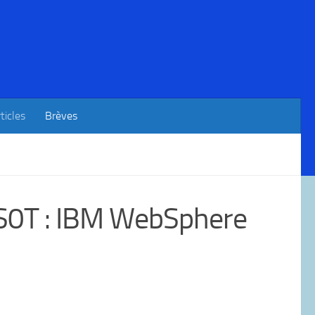
ticles
Brèves
MS0T : IBM WebSphere