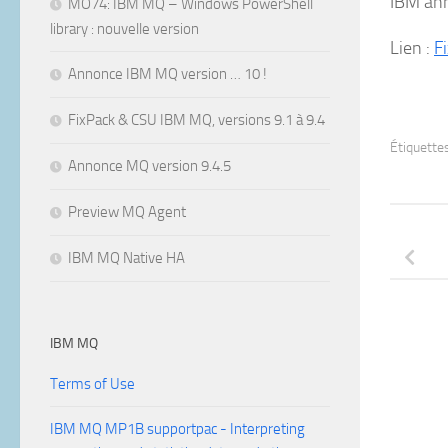
IBM ann
MO74: IBM MQ – Windows PowerShell
library : nouvelle version
Lien :
F
Annonce IBM MQ version … 10 !
FixPack & CSU IBM MQ, versions 9.1 à 9.4
Étiquettes
Annonce MQ version 9.4.5
Preview MQ Agent
IBM MQ Native HA
IBM MQ
Terms of Use
IBM MQ MP1B supportpac - Interpreting