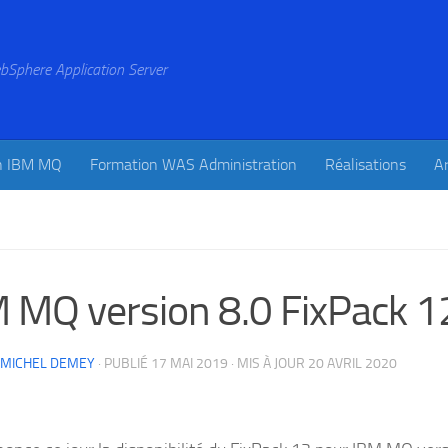
bSphere Application Server
n IBM MQ
Formation WAS Administration
Réalisations
Ar
 MQ version 8.0 FixPack 1
-MICHEL DEMEY
· PUBLIÉ
17 MAI 2019
· MIS À JOUR
20 AVRIL 2020