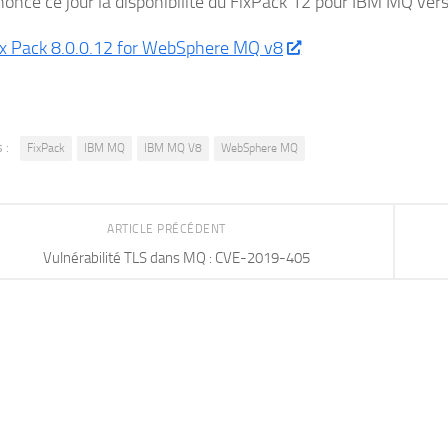
once ce jour la disponibilité du FixPack 12 pour IBM MQ vers
ix Pack 8.0.0.12 for WebSphere MQ v8
 :
FixPack
IBM MQ
IBM MQ V8
WebSphere MQ
ARTICLE PRÉCÉDENT
Vulnérabilité TLS dans MQ : CVE-2019-405