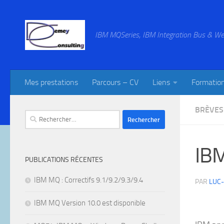
Skip to content
IBM MQSeries, IBM Integration Bus & We
Mes prestations
Parcours – CV
Liens
Formatio
BRÈVES
Rechercher :
IBM
PUBLICATIONS RÉCENTES
IBM MQ : Correctifs 9.1/9.2/9.3/9.4
PAR
LUC
IBM MQ Version 10.0 est disponible