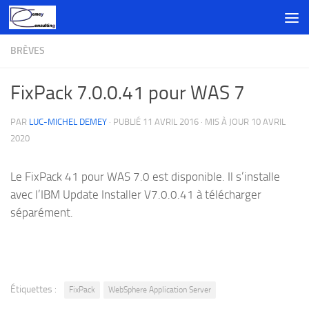
Skip to content
BRÈVES
FixPack 7.0.0.41 pour WAS 7
PAR
LUC-MICHEL DEMEY
· PUBLIÉ
11 AVRIL 2016
· MIS À JOUR
10 AVRIL
2020
Le FixPack 41 pour WAS 7.0 est disponible. Il s’installe
avec l’IBM Update Installer V7.0.0.41 à télécharger
séparément.
Étiquettes :
FixPack
WebSphere Application Server