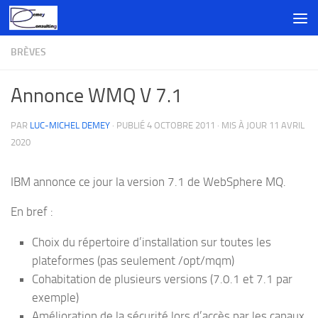
Skip to content
BRÈVES
Annonce WMQ V 7.1
PAR
LUC-MICHEL DEMEY
· PUBLIÉ
4 OCTOBRE 2011
· MIS À JOUR
11 AVRIL
2020
IBM annonce ce jour la version 7.1 de WebSphere MQ.
En bref :
Choix du répertoire d’installation sur toutes les
plateformes (pas seulement /opt/mqm)
Cohabitation de plusieurs versions (7.0.1 et 7.1 par
exemple)
Amélioration de la sécurité lors d’accès par les canaux