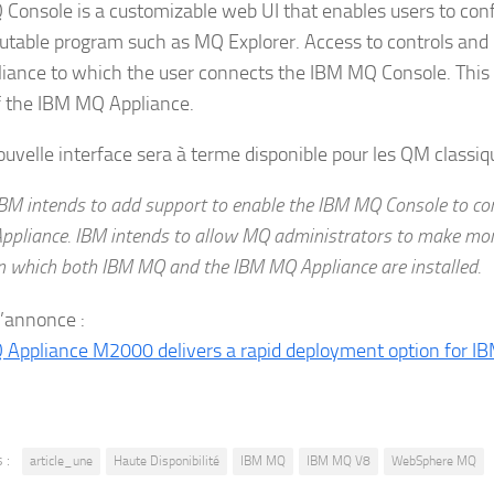
Console is a customizable web UI that enables users to con
utable program such as MQ Explorer. Access to controls and in
liance to which the user connects the IBM MQ Console. This ca
f the IBM MQ Appliance.
ouvelle interface sera à terme disponible pour les QM classiq
BM intends to add support to enable the IBM MQ Console to c
ppliance. IBM intends to allow MQ administrators to make mor
n which both IBM MQ and the IBM MQ Appliance are installed.
d’annonce :
Appliance M2000 delivers a rapid deployment option for IBM 
 :
article_une
Haute Disponibilité
IBM MQ
IBM MQ V8
WebSphere MQ