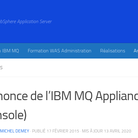
bSphere Application Server
n IBM MQ
Formation WAS Administration
Réalisations
Ar
ES
once de l’IBM MQ Applian
sole)
-MICHEL DEMEY
· PUBLIÉ
17 FÉVRIER 2015
· MIS À JOUR
13 AVRIL 2020