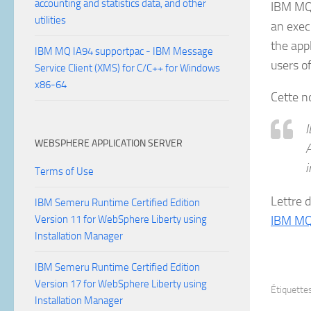
accounting and statistics data, and other
IBM MQ 
utilities
an exec
the app
IBM MQ IA94 supportpac - IBM Message
users o
Service Client (XMS) for C/C++ for Windows
x86-64
Cette n
I
WEBSPHERE APPLICATION SERVER
A
i
Terms of Use
Lettre 
IBM Semeru Runtime Certified Edition
Version 11 for WebSphere Liberty using
IBM MQ 
Installation Manager
IBM Semeru Runtime Certified Edition
Version 17 for WebSphere Liberty using
Étiquettes
Installation Manager