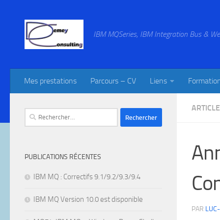
Skip to content
IBM MQSeries, IBM Integration Bus & We
Mes prestations
Parcours – CV
Liens
Formatio
ARTICL
Rechercher :
Ann
PUBLICATIONS RÉCENTES
Con
IBM MQ : Correctifs 9.1/9.2/9.3/9.4
IBM MQ Version 10.0 est disponible
PAR
LUC