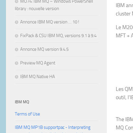
MO74: IBM MQ – Windows PowerShell
IBM ann
library : nouvelle version
cluster
Annonce IBM MQ version … 10 !
Le M200
MFT + 
FixPack & CSU IBM MQ, versions 9.1 à 9.4
Annonce MQ version 9.4.5
Preview MQ Agent
IBM MQ Native HA
Les QM 
outil, 
IBM MQ
Terms of Use
The IBM
MQ Cons
IBM MQ MP1B supportpac - Interpreting